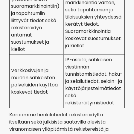
markkinointia varten,
suoramarkkinointiin)
sekä tapahtumien ja
ja tapahtumiin
tilaisuuksien yhteydessä
liittyvät tiedot sekä
kerätyt tiedot.
rekisteröidyn
Suoramarkkinointia
antamat
koskevat suostumukset
suostumukset ja
ja kiellot.
kiellot
IP-osoite, sähköisen
viestinnän
Verkkosivujen ja
tunnistamistiedot, haku-
muiden sähköisten
ja selailutiedot, selain- ja
palveluiden käyttöä
käyttöjärjestelmätiedot
koskevat tiedot
sekä
rekisteröitymistiedot
Keräämme henkilötiedot rekisteröidyltä
itseltään sekä julkisista saatavilla olevista
viranomaisen ylläpitämistä rekistereistä ja