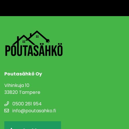
Poutasähkö Oy
Vihinkuja 10
33820 Tampere
0500 261 954
info@poutasahko.fi