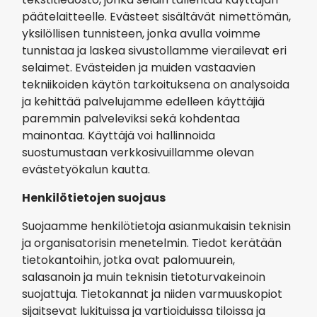
päätelaitteelle. Evästeet sisältävät nimettömän,
yksilöllisen tunnisteen, jonka avulla voimme
tunnistaa ja laskea sivustollamme vierailevat eri
selaimet. Evästeiden ja muiden vastaavien
tekniikoiden käytön tarkoituksena on analysoida
ja kehittää palvelujamme edelleen käyttäjiä
paremmin palveleviksi sekä kohdentaa
mainontaa. Käyttäjä voi hallinnoida
suostumustaan verkkosivuillamme olevan
evästetyökalun kautta.
Henkilötietojen suojaus
Suojaamme henkilötietoja asianmukaisin teknisin
ja organisatorisin menetelmin. Tiedot kerätään
tietokantoihin, jotka ovat palomuurein,
salasanoin ja muin teknisin tietoturvakeinoin
suojattuja. Tietokannat ja niiden varmuuskopiot
sijaitsevat lukituissa ja vartioiduissa tiloissa ja