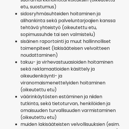
etu, suostumus)
sidosryhmäsuhteiden hoitaminen ja
alihankinta sekä palveluntarjoajien kanssa
tehtävä yhteistyö (oikeutettu etu,
sopimussuhde tai sen valmistelu)
sisäinen raportointi ja muut hallinnolliset
toimenpiteet (lakisääteisen velvoitteen
noudattaminen)
takuu- ja virhevastuuasioiden hoitaminen
sekä reklamaatioiden käsittely ja
oikeudenkäynti- ja
viranomaismenettelyiden hoitaminen
(oikeutettu etu)
väärinkäytösten estäminen ja niiden
tutkinta, sekä tietoturvan, henkilöiden ja
omaisuuden turvallisuuden varmistaminen
(oikeutettu etu)
muiden lakisääteisten velvollisuuksien (esim.