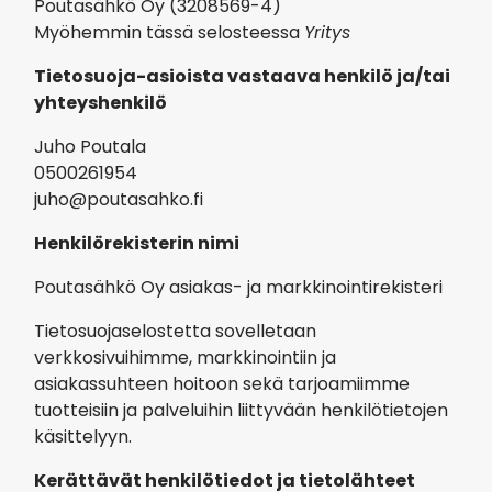
Poutasähkö Oy
(
3208569-4
)
Myöhemmin tässä selosteessa
Yritys
Tietosuoja-asioista vastaava henkilö ja/tai
yhteyshenkilö
Juho Poutala
0500261954
juho@poutasahko.fi
Henkilörekisterin nimi
Poutasähkö Oy
asiakas- ja markkinointirekisteri
Tietosuojaselostetta sovelletaan
verkkosivuihimme, markkinointiin ja
asiakassuhteen hoitoon sekä tarjoamiimme
tuotteisiin ja palveluihin liittyvään henkilötietojen
käsittelyyn.
Kerättävät henkilötiedot ja tietolähteet