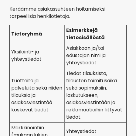
Keräämme asiakassuhteen hoitamiseksi
tarpeellisia henkilötietoja.
Esimerkkejä
Tietoryhmä
tietosisällöstä
Asiakkaan ja/tai
Yksilöinti- ja
edustajan nimi ja
yhteystiedot
yhteystiedot.
Tiedot tilauksista,
Tuotteita ja
tilausten toimitusaika
palveluita sekä niiden
sekä sopimuksiin,
tilauksia ja
laskutukseen,
asiakasviestintää
asiakasviestintään ja
koskevat tiedot
reklamaatioihin liittyvät
tiedot.
Markkinointiin
Yhteystiedot
(mukaan lukien