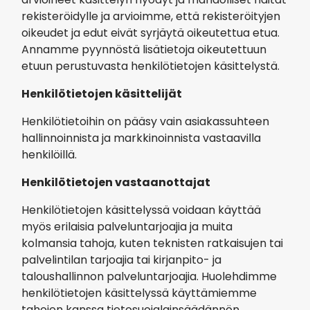
rekisteröidylle ja arvioimme, että rekisteröityjen
oikeudet ja edut eivät syrjäytä oikeutettua etua.
Annamme pyynnöstä lisätietoja oikeutettuun
etuun perustuvasta henkilötietojen käsittelystä.
Henkilötietojen käsittelijät
Henkilötietoihin on pääsy vain asiakassuhteen
hallinnoinnista ja markkinoinnista vastaavilla
henkilöillä.
Henkilötietojen vastaanottajat
Henkilötietojen käsittelyssä voidaan käyttää
myös erilaisia palveluntarjoajia ja muita
kolmansia tahoja, kuten teknisten ratkaisujen tai
palvelintilan tarjoajia tai kirjanpito- ja
taloushallinnon palveluntarjoajia. Huolehdimme
henkilötietojen käsittelyssä käyttämiemme
tahojen kanssa tietosuojalainsäädännön