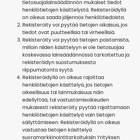
tietosuojalainsäädännön mukaiset tiedot
henkilötietojen käsittelystä. Rekisteröidyllä
on oikeus saada jäljennös henkilötiedoista.
Rekisteröity voi pyytää tietojen oikaisua, jos
tiedot ovat puutteellisia tai virheellisiä.
Rekisteröity voi pyytää tietojen poistamista,
milloin niiden käsittelyyn ei ole tietosuojaa
koskevassa lainsäädännössä tarkoitettua ja
rekisteröidyn suostumuksesta
riippumatonta syytä.
Rekisteröidyllä on oikeus rajoittaa
henkilötietojen käsittelyä, jos tietojen
oikeellisuus tai lainmukaisuus näin
edellyttää, tai vastustamisoikeuden
mukaisesti rekisteröity pyytää rajoittamaan
henkilötietojen käsittelyä vain tietojen
säilyttämiseen. Rekisteröidyllä on oikeus
vastustaa tietojen käsittelyä
suoramarkkinointitarkoituksiin Yrityksen