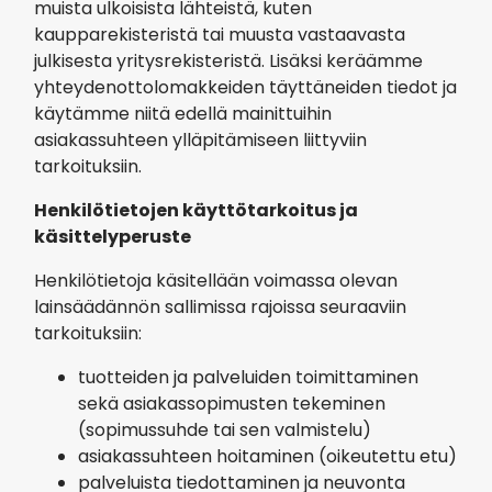
muista ulkoisista lähteistä, kuten
kaupparekisteristä tai muusta vastaavasta
julkisesta yritysrekisteristä. Lisäksi keräämme
yhteydenottolomakkeiden täyttäneiden tiedot ja
käytämme niitä edellä mainittuihin
asiakassuhteen ylläpitämiseen liittyviin
tarkoituksiin.
Henkilötietojen käyttötarkoitus ja
käsittelyperuste
Henkilötietoja käsitellään voimassa olevan
lainsäädännön sallimissa rajoissa seuraaviin
tarkoituksiin:
tuotteiden ja palveluiden toimittaminen
sekä asiakassopimusten tekeminen
(sopimussuhde tai sen valmistelu)
asiakassuhteen hoitaminen (oikeutettu etu)
palveluista tiedottaminen ja neuvonta