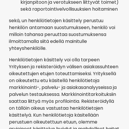
kirjanpitoon ja verotukseen liittyvät toimet)
sekä raportointivelvollisuuksien hoitaminen
sekä, un henkilötietojen käsittely perustuu
henkilön antamaan suostumukseen, henkilö voi
milloin tahansa peruuttaa suostumuksensa
ilmoittamalla siitä edellä mainitulle
yhteyshenkilölle.
Henkilötietojen käsittely voi olla tarpeen
Yrityksen ja rekisteröidyn välisen asiakassuhteen
oikeutettujen etujen toteuttamiseksi. Yrityksellä
on oikeutettu etu käsitellä henkilötietoja
markkinointi-, palvelu- ja asiakasanalyyseissa ja
palvelun testauksessa. Markkinointitarkoituksiin
saattaa liittyä myös profilointia. Rekisteröidyllä
on tällöin oikeus vastustaa henkilötietojen
käsittelyä. Kun henkilötietoja käsitellään
perustuen oikeutettuun etuun, olemme
arvioineet käsittelyn hyödyt ja mahdolliset haitat