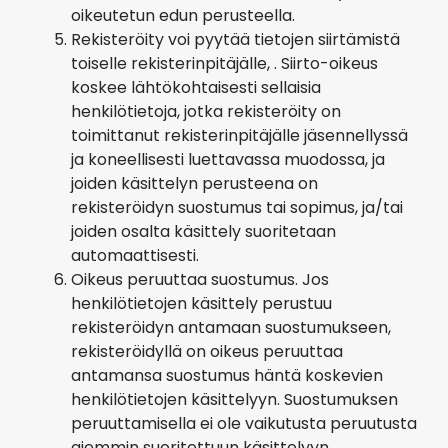
oikeutetun edun perusteella.
Rekisteröity voi pyytää tietojen siirtämistä
toiselle rekisterinpitäjälle, . Siirto-oikeus
koskee lähtökohtaisesti sellaisia
henkilötietoja, jotka rekisteröity on
toimittanut rekisterinpitäjälle jäsennellyssä
ja koneellisesti luettavassa muodossa, ja
joiden käsittelyn perusteena on
rekisteröidyn suostumus tai sopimus, ja/tai
joiden osalta käsittely suoritetaan
automaattisesti.
Oikeus peruuttaa suostumus. Jos
henkilötietojen käsittely perustuu
rekisteröidyn antamaan suostumukseen,
rekisteröidyllä on oikeus peruuttaa
antamansa suostumus häntä koskevien
henkilötietojen käsittelyyn. Suostumuksen
peruuttamisella ei ole vaikutusta peruutusta
aiemmin suoritettuun käsittelyyn.