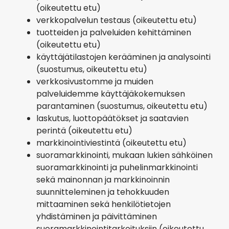
(oikeutettu etu)
verkkopalvelun testaus (oikeutettu etu)
tuotteiden ja palveluiden kehittäminen
(oikeutettu etu)
käyttäjätilastojen kerääminen ja analysointi
(suostumus, oikeutettu etu)
verkkosivustomme ja muiden
palveluidemme käyttäjäkokemuksen
parantaminen (suostumus, oikeutettu etu)
laskutus, luottopäätökset ja saatavien
perintä (oikeutettu etu)
markkinointiviestintä (oikeutettu etu)
suoramarkkinointi, mukaan lukien sähköinen
suoramarkkinointi ja puhelinmarkkinointi
sekä mainonnan ja markkinoinnin
suunnitteleminen ja tehokkuuden
mittaaminen sekä henkilötietojen
yhdistäminen ja päivittäminen
suoramarkkinointitarkoituksiin (oikeutettu